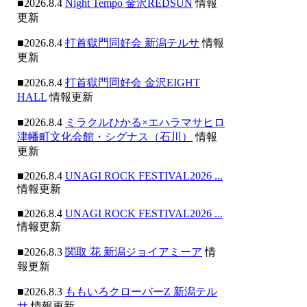
■2026.8.4
Night Tempo 金沢REDSUN
情報
更新
■2026.8.4
打首獄門同好会 新潟テルサ
情報
更新
■2026.8.4
打首獄門同好会 金沢EIGHT
HALL
情報更新
■2026.8.4
ミラクルひかる×エハラマサヒロ
津幡町文化会館・シグナス（石川）
情報
更新
■2026.8.4
UNAGI ROCK FESTIVAL2026 ...
情報更新
■2026.8.4
UNAGI ROCK FESTIVAL2026 ...
情報更新
■2026.8.3
関取 花 新潟ジョイアミーア
情
報更新
■2026.8.3
ももいろクローバーZ 新潟テル
サ
情報更新