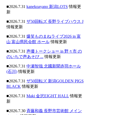
■2026.7.31
kanekoayano 新潟LOTS
情報更
新
■2026.7.31
ザ50回転ズ 長野ライブハウス J
情報更新
■2026.7.31
爆笑ものまねライブ2026 in 富
山 富山県民会館 ホール
情報更新
■2026.7.31
声優トークショー in 野々市 の
のいちで声あそび ...
情報更新
■2026.7.31
中瀬智哉 北國新聞赤羽ホール
(石川)
情報更新
■2026.7.31
ザ50回転ズ 新潟GOLDEN PIGS
BLACK
情報更新
■2026.7.31
Maki 金沢EIGHT HALL
情報更
新
■2026.7.30
斉藤和義 長野市芸術館 メイン