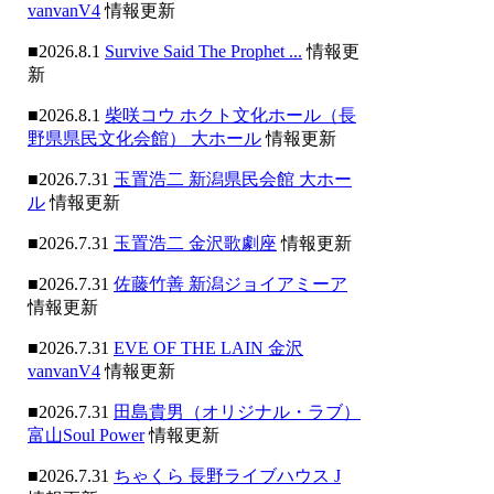
vanvanV4
情報更新
■2026.8.1
Survive Said The Prophet ...
情報更
新
■2026.8.1
柴咲コウ ホクト文化ホール（長
野県県民文化会館） 大ホール
情報更新
■2026.7.31
玉置浩二 新潟県民会館 大ホー
ル
情報更新
■2026.7.31
玉置浩二 金沢歌劇座
情報更新
■2026.7.31
佐藤竹善 新潟ジョイアミーア
情報更新
■2026.7.31
EVE OF THE LAIN 金沢
vanvanV4
情報更新
■2026.7.31
田島貴男（オリジナル・ラブ）
富山Soul Power
情報更新
■2026.7.31
ちゃくら 長野ライブハウス J