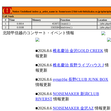
( ! )
Notice: Undefined index: p_artist_name in /home/users/2/fob/web/fobkikaku.co.jp/tplm/tp
Call Stack
#
Time
Memory
Function
Location
1
0.0014
453072
{main}( )
.../pfm.php
:
0
2
0.0108
1563584
htmlview( )
.../pfm.php
:
2
北陸甲信越のコンサート・イベント情報
■2026.8.6
椎名慶治 金沢GOLD CREEK
情
報更新
■2026.8.6
椎名慶治 長野ライブハウス J
情
報更新
■2026.8.6
syrup16g 長野CLUB JUNK BOX
情報更新
■2026.8.6
NOISEMAKER 新潟CLUB
RIVERST
情報更新
■2026.8.6
NOISEMAKER 金沢AZ
情報更新