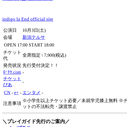
indigo la End official site
公演日
10月3日(土)
会場
新潟テルサ
OPEN
17:00
START
18:00
チケット
全席指定 \ 7,900(税込)
代
発売状況
先行受付決定！！
ﾛｰﾁｹ.com
-
チケット
-
ぴあ
CN
-
e+
-
エンタメ
-
※小学生以上チケット必要／未就学児膝上無料 ※
注意事項
ットの不法転売・譲渡禁止
＼プレイガイド先行のご案内／