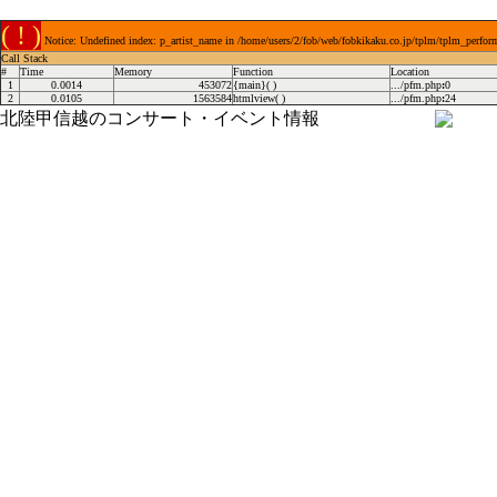
( ! )
Notice: Undefined index: p_artist_name in /home/users/2/fob/web/fobkikaku.co.jp/tplm/tplm_perfor
Call Stack
#
Time
Memory
Function
Location
1
0.0014
453072
{main}( )
.../pfm.php
:
0
2
0.0105
1563584
htmlview( )
.../pfm.php
:
24
北陸甲信越のコンサート・イベント情報