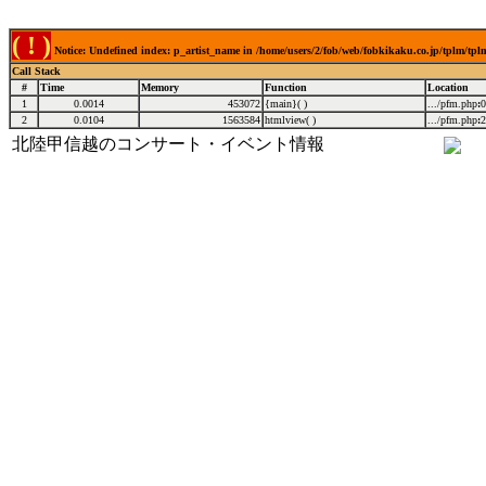
( ! )
Notice: Undefined index: p_artist_name in /home/users/2/fob/web/fobkikaku.co.jp/tplm/tp
Call Stack
#
Time
Memory
Function
Location
1
0.0014
453072
{main}( )
.../pfm.php
:
0
2
0.0104
1563584
htmlview( )
.../pfm.php
:
2
北陸甲信越のコンサート・イベント情報