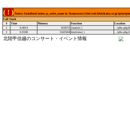
( ! )
Notice: Undefined index: p_artist_name in /home/users/2/fob/web/fobkikaku.co.jp/tplm/tp
Call Stack
#
Time
Memory
Function
Location
1
0.0014
453072
{main}( )
.../pfm.php
:
0
2
0.0108
1563584
htmlview( )
.../pfm.php
:
2
北陸甲信越のコンサート・イベント情報