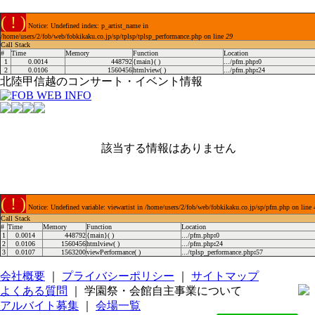
( ! )
Notice: Undefined index: p_artist_name in
/home/users/2/fob/web/fobkikaku.co.jp/sp/tplsp/tplsp_performance.php on line
29
Call Stack
#
Time
Memory
Function
Location
1
0.0014
448792
{main}( )
.../pfm.php
:
0
2
0.0106
1560456
htmlview( )
.../pfm.php
:
24
北陸甲信越のコンサート・イベント情報
該当する情報はありません
( ! )
Notice: Undefined variable: viewartist in /home/users/2/fob/web/fobkikaku.co.jp/sp/pfm.php on line
Call Stack
#
Time
Memory
Function
Location
1
0.0014
448792
{main}( )
.../pfm.php
:
0
2
0.0106
1560456
htmlview( )
.../pfm.php
:
24
3
0.0107
1563200
viewPerformance( )
.../tplsp_performance.php
:
57
会社概要
｜
プライバシーポリシー
｜
サイトマップ
よくある質問
｜ 学園祭・会館自主事業について
アルバイト募集
｜
会場一覧