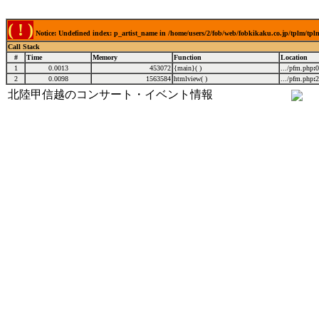
( ! )
Notice: Undefined index: p_artist_name in /home/users/2/fob/web/fobkikaku.co.jp/tplm/tp
Call Stack
#
Time
Memory
Function
Location
1
0.0013
453072
{main}( )
.../pfm.php
:
0
2
0.0098
1563584
htmlview( )
.../pfm.php
:
2
北陸甲信越のコンサート・イベント情報