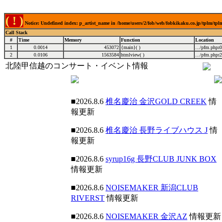
( ! )
Notice: Undefined index: p_artist_name in /home/users/2/fob/web/fobkikaku.co.jp/tplm/tp
Call Stack
#
Time
Memory
Function
Location
1
0.0014
453072
{main}( )
.../pfm.php
:
0
2
0.0106
1563584
htmlview( )
.../pfm.php
:
2
北陸甲信越のコンサート・イベント情報
■2026.8.6
椎名慶治 金沢GOLD CREEK
情
報更新
■2026.8.6
椎名慶治 長野ライブハウス J
情
報更新
■2026.8.6
syrup16g 長野CLUB JUNK BOX
情報更新
■2026.8.6
NOISEMAKER 新潟CLUB
RIVERST
情報更新
■2026.8.6
NOISEMAKER 金沢AZ
情報更新