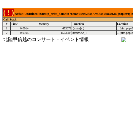
( ! )
Notice: Undefined index: p_artist_name in /home/users/2/fob/web/fobkikaku.co.jp/tplm/tp
Call Stack
#
Time
Memory
Function
Location
1
0.0014
453072
{main}( )
.../pfm.php
:
0
2
0.0105
1563584
htmlview( )
.../pfm.php
:
2
北陸甲信越のコンサート・イベント情報