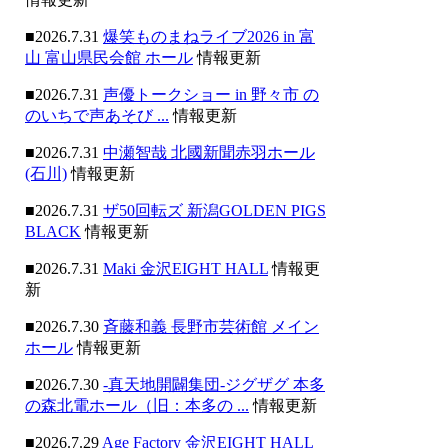
■2026.7.31
爆笑ものまねライブ2026 in 富
山 富山県民会館 ホール
情報更新
■2026.7.31
声優トークショー in 野々市 の
のいちで声あそび ...
情報更新
■2026.7.31
中瀬智哉 北國新聞赤羽ホール
(石川)
情報更新
■2026.7.31
ザ50回転ズ 新潟GOLDEN PIGS
BLACK
情報更新
■2026.7.31
Maki 金沢EIGHT HALL
情報更
新
■2026.7.30
斉藤和義 長野市芸術館 メイン
ホール
情報更新
■2026.7.30
-真天地開闢集団-ジグザグ 本多
の森北電ホール（旧：本多の ...
情報更新
■2026.7.29
Age Factory 金沢EIGHT HALL