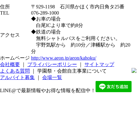
住所
〒929-1198 石川県かほく市内日角タ25番
TEL
076-289-1000
◆お車の場合
白尾ICより車で約8分
◆鉄道の場合
アクセス
無料シャトルバスをご利用ください。
宇野気駅から 約10分／津幡駅から 約20
分
ホームページ
http://www.aeon.jp/aeon/kahoku/
会社概要
｜
プライバシーポリシー
｜
サイトマップ
よくある質問
｜ 学園祭・会館自主事業について
アルバイト募集
｜
会場一覧
LINE@で最新情報やお得な情報を配信中！